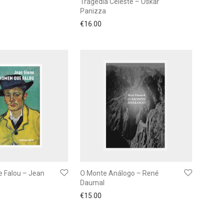
o
Tragédia Celeste – Oskar
Panizza
€
16.00
 Falou – Jean
O Monte Análogo – René
Daumal
€
15.00