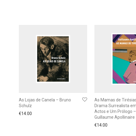
As Lojas de Canela – Bruno
As Mamas de Tirésia
Schulz
Drama Surrealista em
Actos e Um Prólogo –
€
14.00
Guillaume Apollinaire
€
14.00