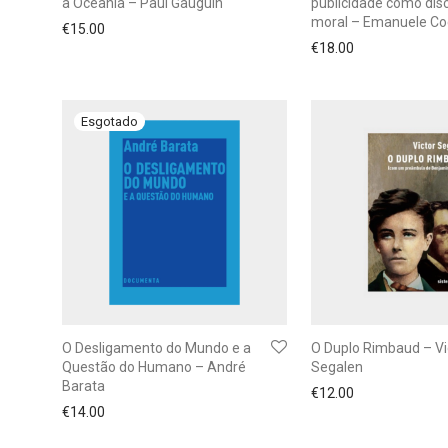
à Oceania – Paul Gauguin
publicidade como dis
moral – Emanuele Co
€
15.00
€
18.00
O Desligamento do Mundo e a
O Duplo Rimbaud – Vi
Questão do Humano – André
Segalen
Barata
€
12.00
€
14.00