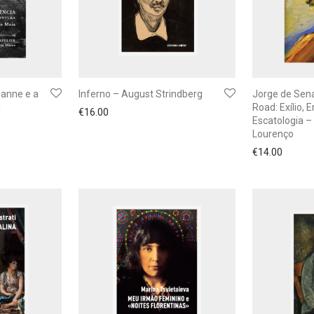
anne e a
Inferno – August Strindberg
Jorge de Sen
a
Road: Exílio, 
€
16.00
Escatologia 
Lourenço
€
14.00