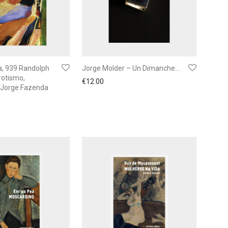
a, 939 Randolph
Jorge Molder – Un Dimanche…
Erotismo,
€
12.00
– Jorge Fazenda