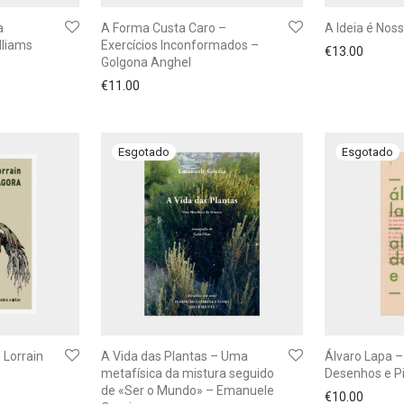
a
A Forma Custa Caro –
A Ideia é Noss
lliams
Exercícios Inconformados –
€
13.00
Golgona Anghel
€
11.00
Lorrain
A Vida das Plantas – Uma
Álvaro Lapa –
metafísica da mistura seguido
Desenhos e P
de «Ser o Mundo» – Emanuele
€
10.00