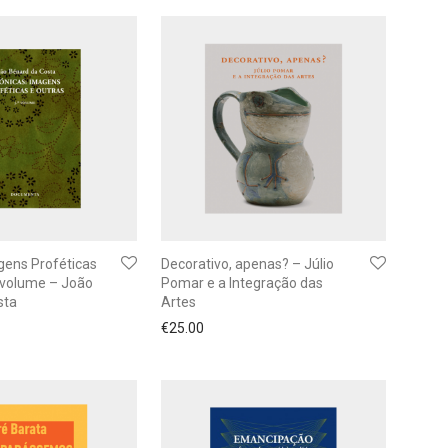
gens Proféticas
Decorativo, apenas? – Júlio
 volume – João
Pomar e a Integração das
sta
Artes
€
25.00