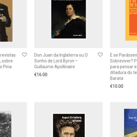
trevistas
Don Juan da Inglaterra ou O
E se Parásse
é, sobre
Sonho de Lord Byron –
Sobreviver? P
o Pina
Guillaume Apollinaire
para pensar e
ditadura do 
€
16.00
Barata
€
10.00