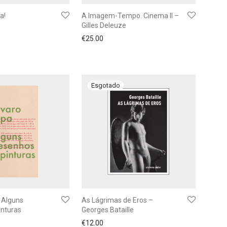
a!
A Imagem-Tempo. Cinema II –
Gilles Deleuze
€
25.00
 Alguns
As Lágrimas de Eros –
inturas
Georges Bataille
€
12.00