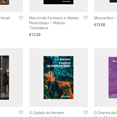
Istrati
Meu Irmão Feminino e «Noites
Moscardino –
Florentinas» – Marina
€
13.00
Tsvietaieva
€
12.00
O Castelo do Homem
O Cinema da 