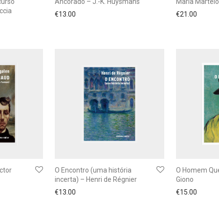
curso
Ancorado – J.-K. Huysmans
Maria Martel
ccia
€
13.00
€
21.00
ctor
O Encontro (uma história
O Homem Que
incerta) – Henri de Régnier
Giono
€
13.00
€
15.00