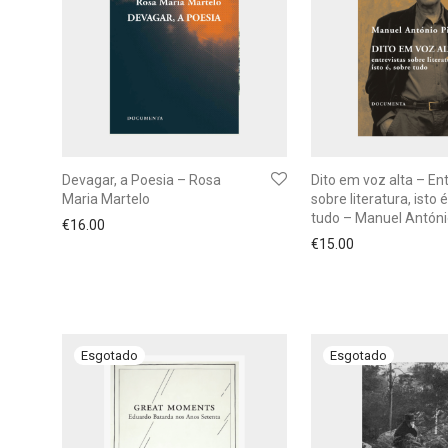
Devagar, a Poesia – Rosa
Dito em voz alta – En
Maria Martelo
sobre literatura, isto 
tudo – Manuel Antóni
€
16.00
€
15.00