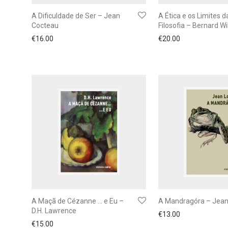
A Dificuldade de Ser – Jean
A Ética e os Limites d
Cocteau
Filosofia – Bernard Wi
€
16.00
€
20.00
A Maçã de Cézanne … e Eu –
A Mandragóra – Jean 
D.H. Lawrence
€
13.00
€
15.00