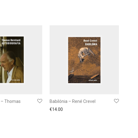
a – Thomas
Babilónia – René Crevel
€
14.00