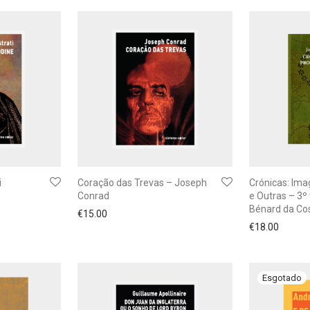
i
Coração das Trevas – Joseph
Crónicas: Ima
Conrad
e Outras – 3º
Bénard da Co
€
15.00
€
18.00