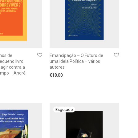
mos de
Emancipação – O Futuro de
equeno livro
uma Ideia Política – vários
 agir contra a
autores
tempo – André
€
18.00