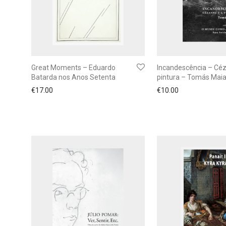
Great Moments – Eduardo
Incandescência – Céz
Batarda nos Anos Setenta
pintura – Tomás Mai
€
17.00
€
10.00