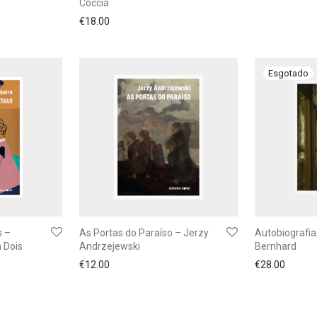
Coccia
€
18.00
s –
As Portas do Paraíso – Jerzy
Autobiografi
 Dois
Andrzejewski
Bernhard
€
12.00
€
28.00