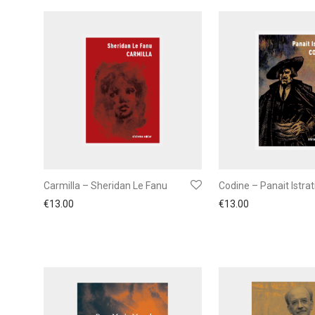
Carmilla – Sheridan Le Fanu
Codine – Panait Istrat
€
13.00
€
13.00