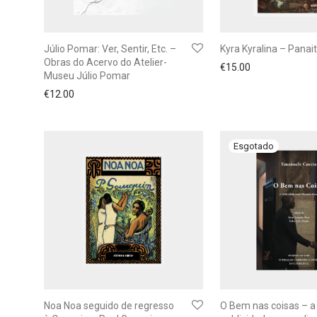
Júlio Pomar: Ver, Sentir, Etc. –
Kyra Kyralina – Panait 
Obras do Acervo do Atelier-
€
15.00
Museu Júlio Pomar
€
12.00
Noa Noa seguido de regresso
O Bem nas coisas – a