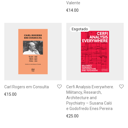
Valente
€
14.00
Carl Rogers em Consulta
Cerfi Analysis Everywhere.
Militancy, Research,
€
15.00
Architecture and
Psychiatry – Susana Caló
e Godofredo Enes Pereira
€
25.00