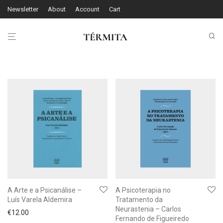
Newsletter
About
Account
Cart
A Arte e a Psicanálise –
A Psicoterapia no
Luís Varela Aldemira
Tratamento da
Neurastenia – Carlos
€
12.00
Fernando de Figueiredo