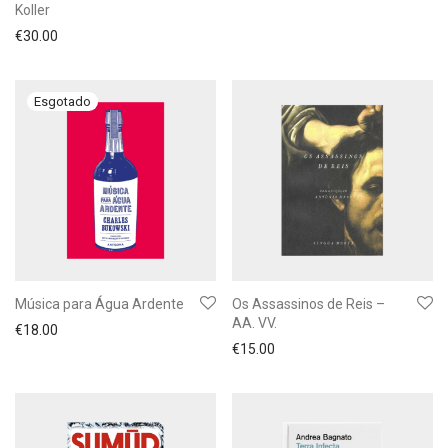
Koller
€
30.00
Música para Água Ardente
Os Assassinos de Reis –
AA. VV.
€
18.00
€
15.00