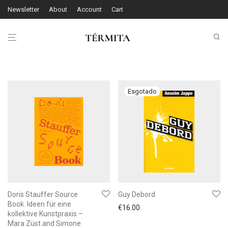
Newsletter
About
Account
Cart
Doris Stauffer Source
Guy Debord
Book. Ideen für eine
€
16.00
kollektive Kunstpraxis –
Mara Züst and Simone