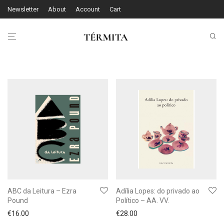
Newsletter
About
Account
Cart
ABC da Leitura – Ezra
Adília Lopes: do privado ao
Pound
Político – AA. VV.
€
16.00
€
28.00