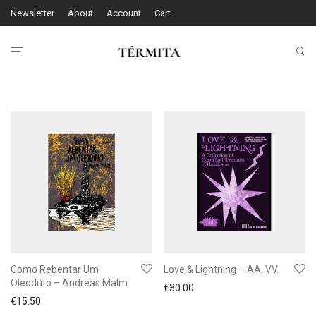
Newsletter
About
Account
Cart
Como Rebentar Um
Love & Lightning – AA. VV.
Oleoduto – Andreas Malm
€
30.00
€
15.50