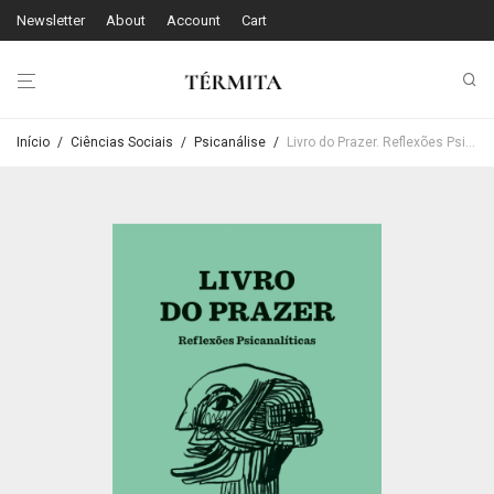
Newsletter
About
Account
Cart
Início
/
Ciências Sociais
/
Psicanálise
/
Livro do Prazer. Reflexões Psicanalíticas – Rui Aragão Oliveira