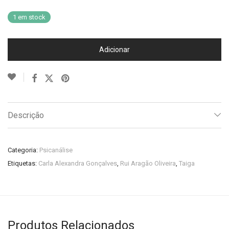
1 em stock
Adicionar
Descrição
Categoria:
Psicanálise
Etiquetas:
Carla Alexandra Gonçalves
,
Rui Aragão Oliveira
,
Taiga
Produtos Relacionados