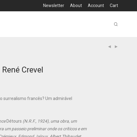
Newsletter
About
Account
Cart
– René Crevel
o surrealismo francês? Um admirável
ance
Détours
(N.R.F., 1924), uma obra, um
era um passeio preliminar onde os críticos e em
Crémieux, Edmond Jaloux, Albert Thibaudet,