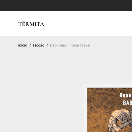
Início
/
Ficção
/
Babilónia – René Crevel