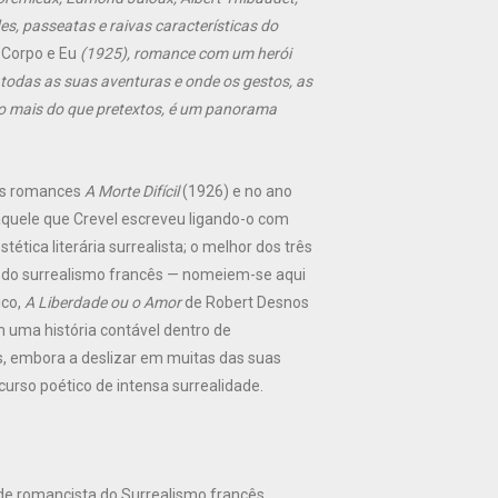
s, passeatas e raivas características do
 Corpo e Eu
(1925), romance com um herói
i todas as suas aventuras e onde os gestos, as
 mais do que pretextos, é um panorama
dos romances
A Morte Difícil
(1926) e no ano
aquele que Crevel escreveu ligando-o com
tética literária surrealista; o melhor dos três
do surrealismo francês — nomeiem-se aqui
ico,
A Liberdade ou o Amor
de Robert Desnos
m uma história contável dentro de
s, embora a deslizar em muitas das suas
urso poético de intensa surrealidade.
lde romancista do Surrealismo francês,