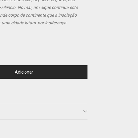
 silêncio. No mar, um dique continua este
ande corpo de continente que a insolação
, uma cidade lutam, por indiferença
.
Adicionar