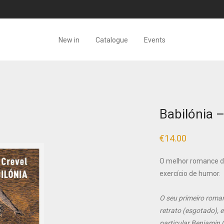
New in
Catalogue
Events
Babilónia 
€
14.00
O melhor romance d
exercício de humor.
O seu primeiro rom
retrato (esgotado), 
particular Benjamin 