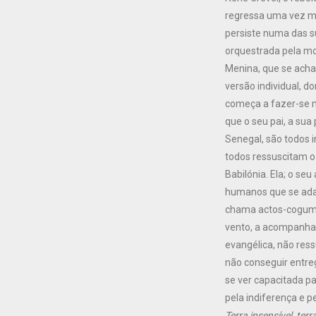
regressa uma vez ma
persiste numa das su
orquestrada pela mo
Menina, que se acha
versão individual, 
começa a fazer-se m
que o seu pai, a sua
Senegal, são todos 
todos ressuscitam o
Babilónia. Ela; o se
humanos que se adap
chama actos-cogumel
vento, a acompanha
evangélica, não res
não conseguir entreg
se ver capacitada p
pela indiferença e pe
Terra insensível, terr