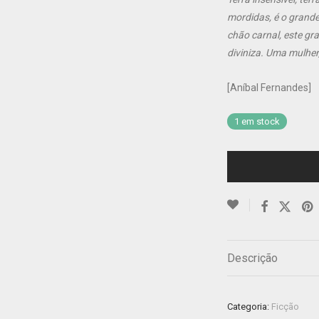
mordidas, é o grande
chão carnal, este gr
diviniza. Uma mulher
[Aníbal Fernandes]
1 em stock
Descrição
Categoria:
Ficção