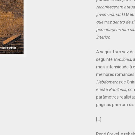
reconheceram atitude
jovem actual.
O Meu
que traz dentro de s
personagens não são
interior.
A seguir foi a vez 
seguinte
Babilónia
, 
mais intensidade à es
melhores romances 
Hebdomeros
de Chir
e este
Babilónia
, co
parâmetros realista
páginas para um disc
[…]
René Crevel, o rebe