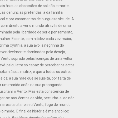
is às suas obsessões de solidão e morte;
as denúncias preferidas, a da família
ral e por casamentos de burguesa virtude. A
 com direito a ver o mundo através de uma
dominada pela liberdade de ser e pensamento,
ulher. E sente, com nitidez cada vez maior,
 prima Cynthia, a sua avó, a negrinha do
invencivelmente dominados pelo desejo,
 Vento soprado pelas licenças de uma velha
u avô-psiquiatra só capaz de perceber os actos
tam à sua matriz, e que a todos os outros
os; a sua mãe que se sujeita, por falta de
r um marido anão na sua propaganda
suscitam o Vento. Mas esta consciência de
ar-se aos Ventos da vida, perturba-a; ao não
ara ressuscitar o seu Vento, foge do mundo
lo medo. O final da história é melancólico:
a vazia, Babilónia; depois dos gritos, das