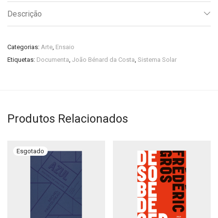
Descrição
Categorias:
Arte
,
Ensaio
Etiquetas:
Documenta
,
João Bénard da Costa
,
Sistema Solar
Produtos Relacionados