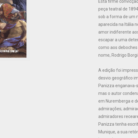
Esta firme convicçã
peça teatral de 1894
sob a forma de um m
aparecida na Itália 
amor indiferente ao
escapar a uma deter
como aos deboches d
nome, Rodrigo Borgi
A edição foi impress
desvio geográfico im
Panizza enganava-se
mas o autor condena
em Nuremberga e de
admirações; admiraç
admiradores recear
Panizza tenha escrit
Munique, a sua retór