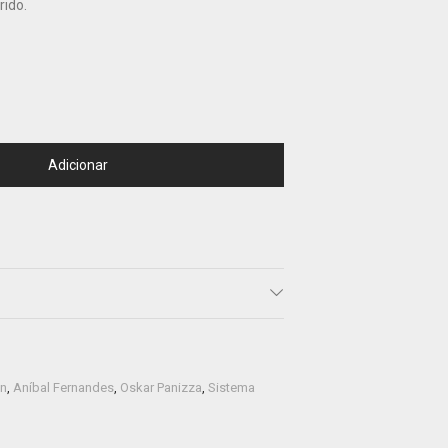
ido.
Adicionar
on
,
Aníbal Fernandes
,
Oskar Panizza
,
Sistema