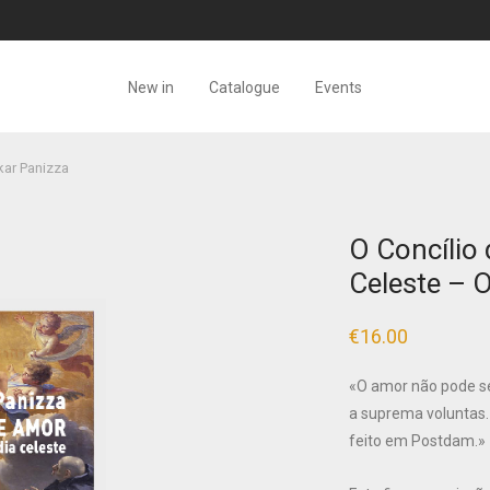
New in
Catalogue
Events
kar Panizza
O Concílio
Celeste – 
€
16.00
«O amor não pode se
a suprema voluntas.
feito em Postdam.»