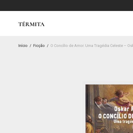
Início
/
Ficção
/
O Concílio de Amor. Uma Tragédia Celeste – Os