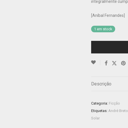
integralmente cumpr
[Aníbal Fernandes]
1 em stock
Descrição
Categoria:
Ficção
Etiquetas:
André Bret
Solar