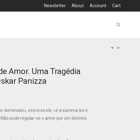
Newsletter
About
Account
Cart
 de Amor. Uma Tragédia
Oskar Panizza
r dominado», escrevia ele; «é a summa lex e
 Não pode regular-se o amor por um decreto