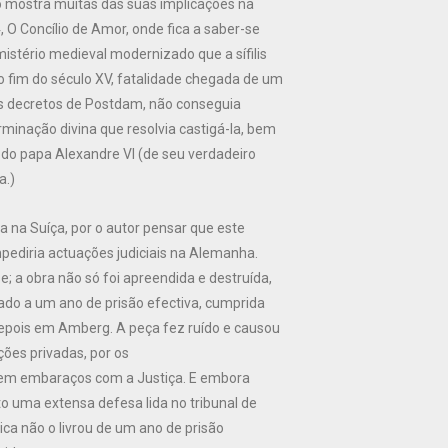
o mostra muitas das suas implicações na
, O Concílio de Amor, onde fica a saber-se
istério medieval modernizado que a sífilis
no fim do século XV, fatalidade chegada de um
s decretos de Postdam, não conseguia
minação divina que resolvia castigá-la, bem
o papa Alexandre VI (de seu verdadeiro
a.)
a na Suíça, por o autor pensar que este
pediria actuações judiciais na Alemanha.
; a obra não só foi apreendida e destruída,
do a um ano de prisão efectiva, cumprida
pois em Amberg. A peça fez ruído e causou
ões privadas, por os
em embaraços com a Justiça. E embora
o uma extensa defesa lida no tribunal de
ica não o livrou de um ano de prisão