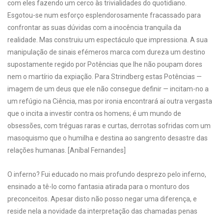
com eles fazendo um cerco às trivialidades do quotidiano.
Esgotou-se num esforço esplendorosamente fracassado para
confrontar as suas dúvidas com a inocência tranquila da
realidade. Mas construiu um espectáculo que impressiona. A sua
manipulação de sinais efémeros marca com dureza um destino
supostamente regido por Potências que lhe não poupam dores
nem o martírio da expiação. Para Strindberg estas Potências —
imagem de um deus que ele não consegue definir — incitam-no a
um refúgio na Ciência, mas por ironia encontrará aí outra vergasta
que o incita a investir contra os homens; é um mundo de
obsessões, com tréguas raras e curtas, derrotas sofridas com um
masoquismo que o humilha e destina ao sangrento desastre das
relações humanas. [Aníbal Fernandes]
O inferno? Fui educado no mais profundo desprezo pelo inferno,
ensinado a tê-lo como fantasia atirada para o monturo dos
preconceitos. Apesar disto não posso negar uma diferença, e
reside nela a novidade da interpretação das chamadas penas