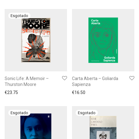
Sonic Life: A Memoir –
Carta Aberta – Goliarda
Thurston Moore
Sapienza
€
23.75
€
16.50