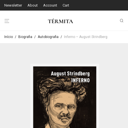
Newsletter
About
Account
Cart
Início
/
Biografia
/
Autobiografia
/
Inferno – August Strindberg