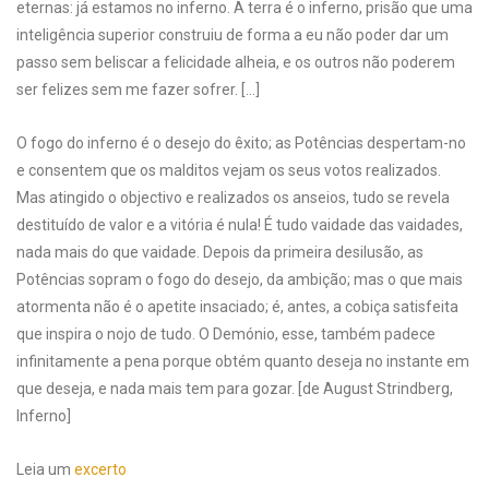
eternas: já estamos no inferno. A terra é o inferno, prisão que uma
inteligência superior construiu de forma a eu não poder dar um
passo sem beliscar a felicidade alheia, e os outros não poderem
ser felizes sem me fazer sofrer. […]
O fogo do inferno é o desejo do êxito; as Potências despertam-no
e consentem que os malditos vejam os seus votos realizados.
Mas atingido o objectivo e realizados os anseios, tudo se revela
destituído de valor e a vitória é nula! É tudo vaidade das vaidades,
nada mais do que vaidade. Depois da primeira desilusão, as
Potências sopram o fogo do desejo, da ambição; mas o que mais
atormenta não é o apetite insaciado; é, antes, a cobiça satisfeita
que inspira o nojo de tudo. O Demónio, esse, também padece
infinitamente a pena porque obtém quanto deseja no instante em
que deseja, e nada mais tem para gozar. [de August Strindberg,
Inferno]
Leia um
excerto