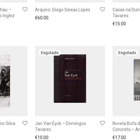
lhau –
Arquivo: Diogo Seixas Lopes
Casas na Dun
o Inglez
Tavares
€
60.00
€
15.00
or Silva
Jan Van Eyck – Domingos
Novela Bufa 
Tavares
Concreto – A
€
10.00
€
17.00