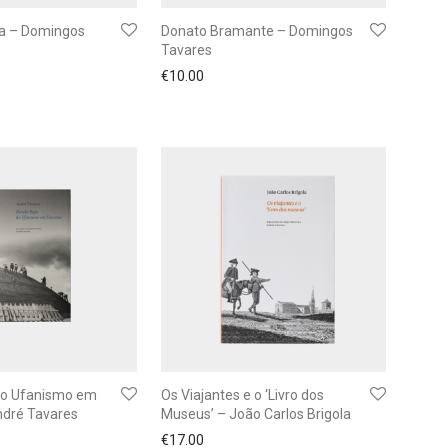
a – Domingos
Donato Bramante – Domingos
Tavares
€
10.00
do Ufanismo em
Os Viajantes e o ‘Livro dos
ndré Tavares
Museus’ – João Carlos Brigola
€
17.00