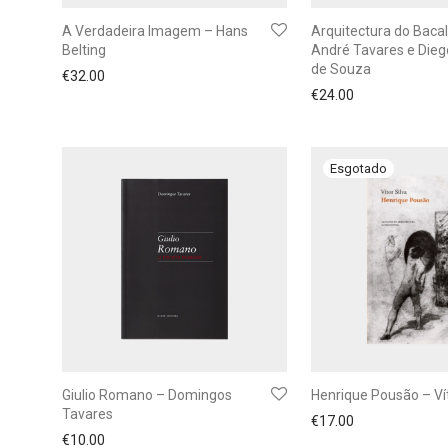
A Verdadeira Imagem – Hans
Arquitectura do Baca
Belting
André Tavares e Dieg
de Souza
€
32.00
€
24.00
Giulio Romano – Domingos
Henrique Pousão – Vít
Tavares
€
17.00
€
10.00