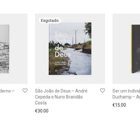
derno –
São João de Deus – André
Ser um Indívi
Cepeda e Nuno Brandão
Duchamp – An
Costa
€
15.00
€
30.00