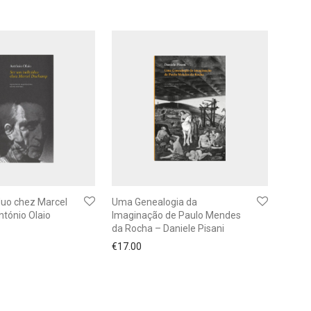
duo chez Marcel
Uma Genealogia da
tónio Olaio
Imaginação de Paulo Mendes
da Rocha – Daniele Pisani
€
17.00