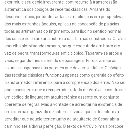
exprimiu o seu génio irreverente, com recurso à transgressão
sistemática dos códigos de receitas clássicas. Amante do
desenho erótico, pintor de fantasias mitológicas em perspectivas
dos mais estranhos ângulos, aplicou na concepção de palácios
todas as artimanhas do fingimento, para iludir o sentido normal
dos usos e ridicularizar a nobreza das formas construídas. O falso
aparelho almofadado romano, porque executado em barro em
vez de pedra, transformou-se em ciclópico. Taparam-se arcos e
vãos, negando-lhes o sentido de passagem. Enrolaram-se as
colunas, suspensas das paredes que deviam justificar. O código
das receitas clássicas funcionou apenas como garantia do efeito
transformador, referência para a compreensão dos erros. Não se
pode considerar que o recuperado tratado de Vitrúvio constituísse
um código de linguagem arquitectónica assente num conjunto
coerente de regras. Mas a vontade de acreditar na existência de
um sistema organizado de saberes levou alguns intelectuais a
acreditar que aquele testemunho do arquitecto de César abria
caminho até à divina perfeição. O texto de Vitrúvio, mais precoce