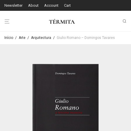
Newsletter
About
Account
Cart
Início
/
Arte
/
Arquitectura
/
Giulio Romano – Domingos Tavares