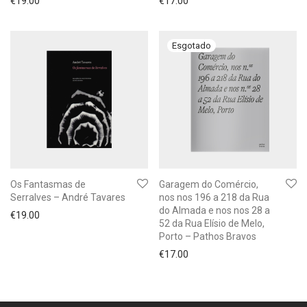
€
19.00
€
17.00
Os Fantasmas de
Garagem do Comércio,
Serralves – André Tavares
nos nos 196 a 218 da Rua
do Almada e nos nos 28 a
€
19.00
52 da Rua Elísio de Melo,
Porto – Pathos Bravos
€
17.00