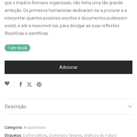
que o Império Romano organizado, não tinha uma tão grande
ambição. Os primeiros humanistas dedicaram-se a procurar e a
interpretar quantos possíveis escritos e documentos pudessem
existir, e até a reescrevê-los, para divulgar as suas reflexões
filosóficas e científicas.
1 em stock
Adicionar
Descrição
Categoria:
Arquitectura
Etiquetas:
Dafne Editora
,
Domingos Tavares
,
Gráficos do Futuro