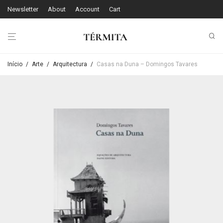
Newsletter
About
Account
Cart
Início
/
Arte
/
Arquitectura
/
Casas na Duna – Domingos Tavares