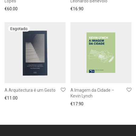
Lopes
Leonardo Benevolo
€
60.00
€
16.90
A Arquitectura é um Gesto
A Imagem da Cidade –
Kevin Lynch
€
11.00
€
17.90