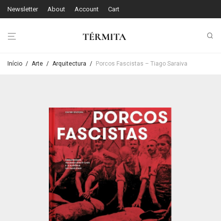
Newsletter
About
Account
Cart
Início
/
Arte
/
Arquitectura
/
Porcos Fascistas – Tiago Saraiva