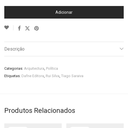
Adicionar
Descrição
Categorias:
Arquitectura
,
Política
Etiquetas:
Dafne Editora
,
Rui Silva
,
Tiago Saraiva
Produtos Relacionados