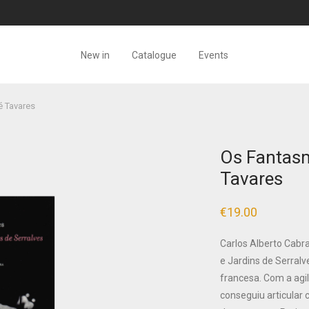
New in
Catalogue
Events
é Tavares
Os Fantasm
Tavares
€
19.00
Carlos Alberto Cabral
e Jardins de Serral
francesa. Com a agil
conseguiu articular 