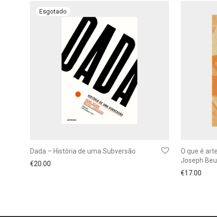
Dada – História de uma Subversão
O que é ar
Joseph Beu
€
20.00
€
17.00