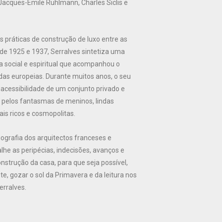
Jacques-Émile Ruhlmann, Charles Siclis e
 práticas de construção de luxo entre as
 de 1925 e 1937, Serralves sintetiza uma
a social e espiritual que acompanhou o
as europeias. Durante muitos anos, o seu
nacessibilidade de um conjunto privado e
o pelos fantasmas de meninos, lindas
ais ricos e cosmopolitas.
biografia dos arquitectos franceses e
e as peripécias, indecisões, avanços e
nstrução da casa, para que seja possível,
 gozar o sol da Primavera e da leitura nos
erralves.