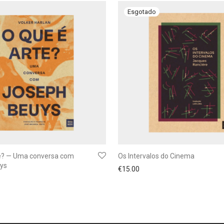
te? — Uma conversa com
Os Intervalos do Cinema
ys
€
15.00