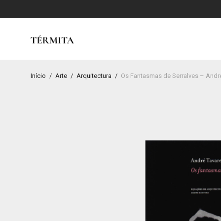
Início
/
Arte
/
Arquitectura
/
Os Fantasmas de Serralves – Andr