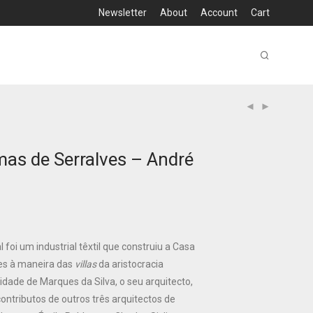
Newsletter
About
Account
Cart
as de Serralves – André
 foi um industrial têxtil que construiu a Casa
ves à maneira das
villas
da aristocracia
idade de Marques da Silva, o seu arquitecto,
contributos de outros três arquitectos de