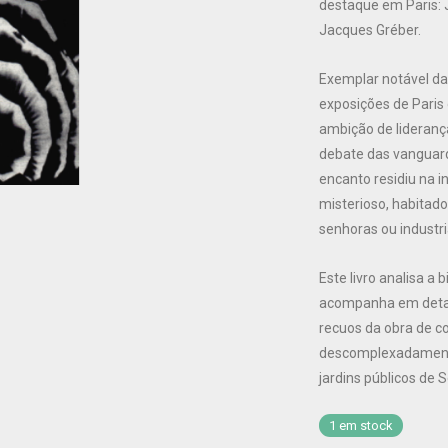
destaque em Paris: 
Jacques Gréber.
Exemplar notável das
exposições de Paris
ambição de lideranç
debate das vanguard
encanto residiu na i
misterioso, habitad
senhoras ou industri
Este livro analisa a 
acompanha em detalh
recuos da obra de co
descomplexadamente,
jardins públicos de S
1 em stock