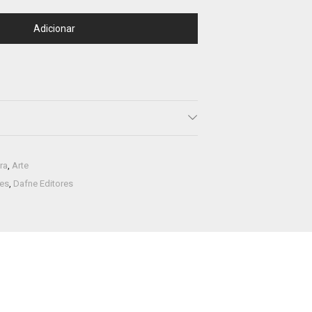
Adicionar
ra
,
Arte
res
,
Dafne Editores