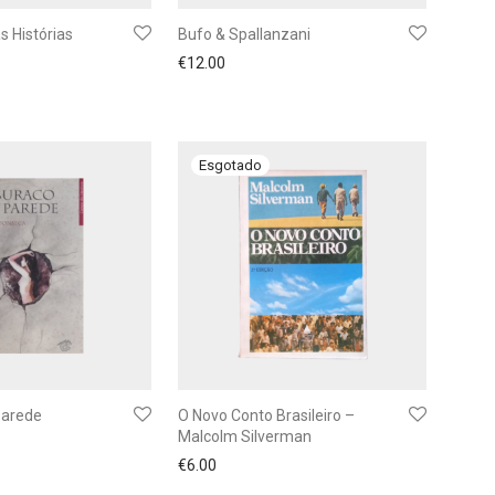
s Histórias
Bufo & Spallanzani
€
12.00
Parede
O Novo Conto Brasileiro –
Malcolm Silverman
€
6.00