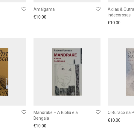
Amálgama
Axilas & Outra
Indecorosas
€
10.00
€
10.00
Mandrake – A Bíblia e a
O Buraco na 
Bengala
€
10.00
€
10.00