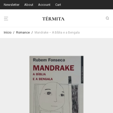
Newsletter
About
Account
Cart
Início
/
Romance
/
Mandrake – A Bíblia e a Bengala