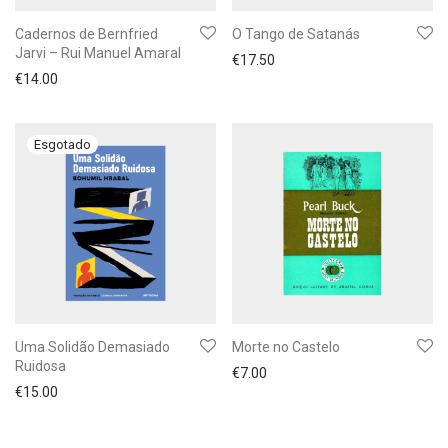
Cadernos de Bernfried
O Tango de Satanás
Jarvi – Rui Manuel Amaral
€
17.50
€
14.00
Uma Solidão Demasiado
Morte no Castelo
Ruidosa
€
7.00
€
15.00