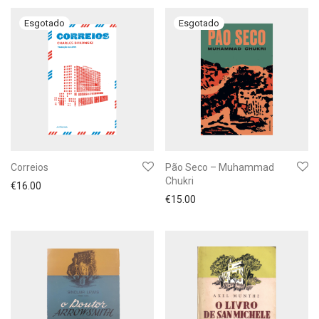
Correios
Pão Seco – Muhammad
Chukri
€
16.00
€
15.00