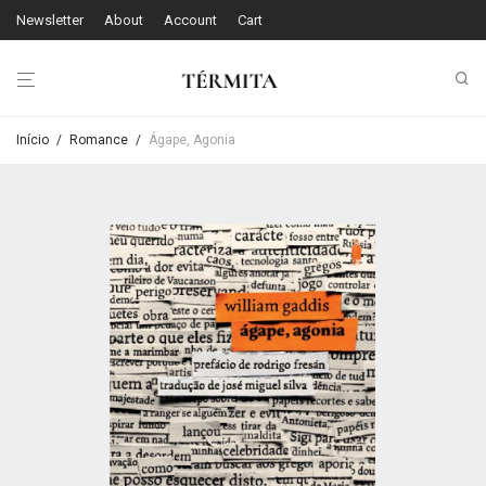
Newsletter
About
Account
Cart
Início
/
Romance
/
Ágape, Agonia