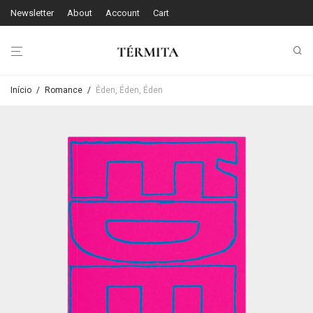
Newsletter
About
Account
Cart
Início
/
Romance
/
Éden, Éden, Éden