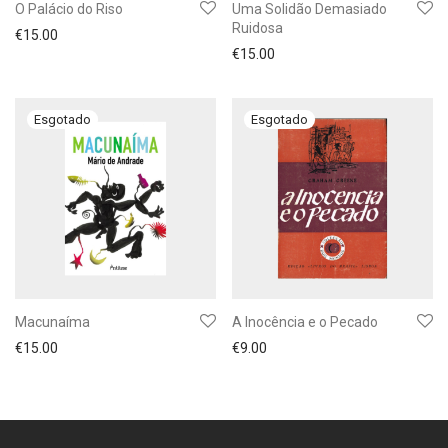
O Palácio do Riso
Uma Solidão Demasiado
Ruidosa
€
15.00
€
15.00
Macunaíma
A Inocência e o Pecado
€
15.00
€
9.00