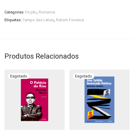
Categorias:
Ficção
,
Romance
Etiquetas:
Campo das Letras
,
Rubem Fonseca
Produtos Relacionados