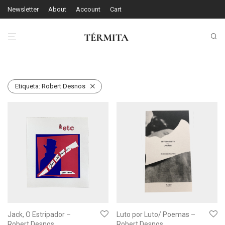
Newsletter
About
Account
Cart
Etiqueta:
Robert Desnos
Jack, O Estripador –
Luto por Luto/ Poemas –
Robert Desnos
Robert Desnos