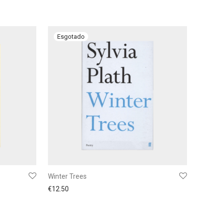
Winter Trees
€
12.50