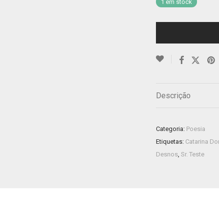
1 em stock
Descrição
Categoria:
Poesia
Etiquetas:
Catarina D
Desnos
,
Sr. Teste