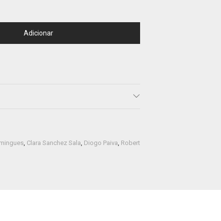
Adicionar
omingues
,
Clara Sanchez Sala
,
Diogo Paiva
,
Robert