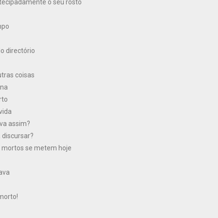
tecipadamente o seu rosto
mpo
o directório
utras coisas
una
rto
vida
ava assim?
 discursar?
s mortos se metem hoje
lava
morto!