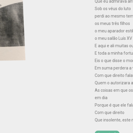
Que eu admirava an
Sob os véus do luto
perdi ao mesmo te
os meus três filhos
o meu aparador estil
o meu salão Luís XV
E aqui e ali muitas o
E toda a minha fort
Eis o que disse o mo
Em suma perdera a 
Com que direito fal
Quem o autorizara a
As coisas em que o
em dia
Porque é que ele fa
Com que direito
Que insolente, este 