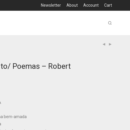
Newsletter
About
Account
Cart
uto/ Poemas – Robert
A
nha bem-amada
a