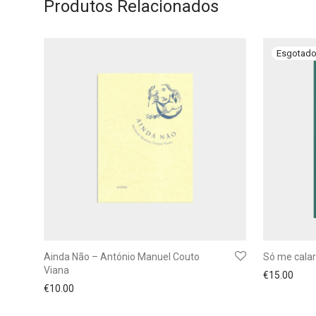
Produtos Relacionados
Ainda Não – António Manuel Couto
Só me calar
Viana
€
15.00
€
10.00