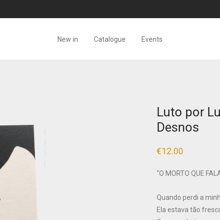
New in
Catalogue
Events
Luto por L
Desnos
€
12.00
“O MORTO QUE FAL
Quando perdi a mi
Ela estava tão fresc