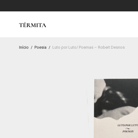
Início
/
Poesia
/
Luto por Luto/ Poemas – Robert Desnos