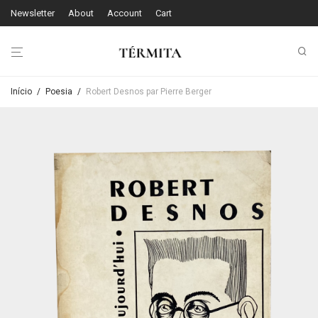
Newsletter
About
Account
Cart
Início
/
Poesia
/
Robert Desnos par Pierre Berger