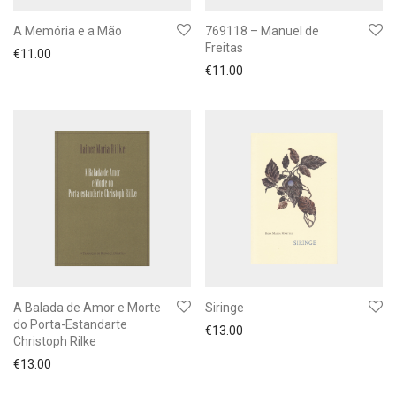
A Memória e a Mão
769118 – Manuel de
Freitas
€
11.00
€
11.00
A Balada de Amor e Morte
Siringe
do Porta-Estandarte
€
13.00
Christoph Rilke
€
13.00