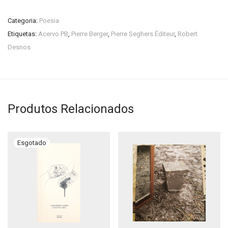
Categoria:
Poesia
Etiquetas:
Acervo PB
,
Pierre Berger
,
Pierre Seghers Éditeur
,
Robert
Desnos
Produtos Relacionados