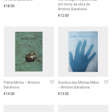
em torno da obra de
€
18.00
António Barahona
€
12.00
Pátria Minha – António
Sombra das Minhas Mãos
Barahona
– António Barahona
€
14.00
€
13.00