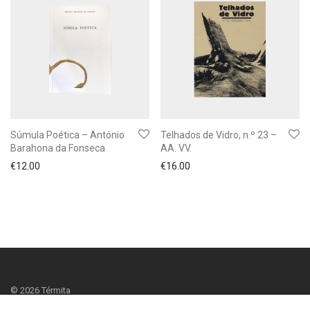
Súmula Poética – António
Telhados de Vidro, n.º 23 –
Barahona da Fonseca
AA. VV.
€
12.00
€
16.00
Filtrar
©
2026
Térmita