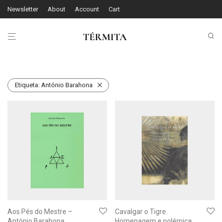
Newsletter
About
Account
Cart
Etiqueta:
António Barahona
Aos Pés do Mestre –
Cavalgar o Tigre.
António Barahona
Homenagem e polémica