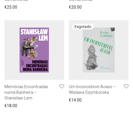
€
25.00
€
20.00
Memórias Encontradas
Um Inconcebível Acaso –
numa Banheira –
Wislawa Szymborska
Stanisław Lem
€
14.00
€
18.00