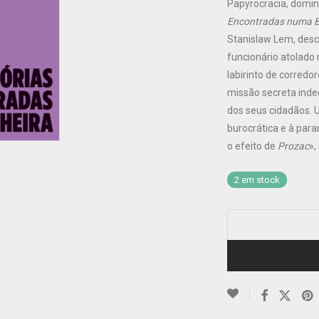
Papyrocracia, domin
Encontradas numa B
Stanislaw Lem, des
funcionário atolado
labirinto de corredo
missão secreta indec
dos seus cidadãos. 
burocrática e à para
o efeito de
Prozac
»,
2 em stock