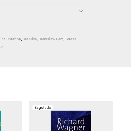
uca Bourbon
,
Rui Silva
,
Stanisław Lem
,
Teresa
cz