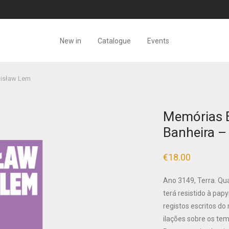
New in
Catalogue
Events
nisław Lem
Memórias 
Banheira –
€
18.00
Ano 3149, Terra. Q
terá resistido à pap
registos escritos do
ilações sobre os temp