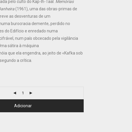
ada pelo culto do Kap-Ih-Taal.
Memórias
anheira
(1961), uma das obras-primas de
creve as desventuras de um
 numa burocracia demente, perdido no
res do Edifício e enredado numa
ifrável, num país obcecado pela vigilância
Uma sátira à máquina
nóia que ela engendra, ao jeito de «Kafka sob
 segundo a crítica.
Adicionar