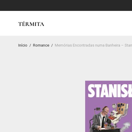
Início
/
Romance
/
Memórias Encontradas numa Banheira – Sta