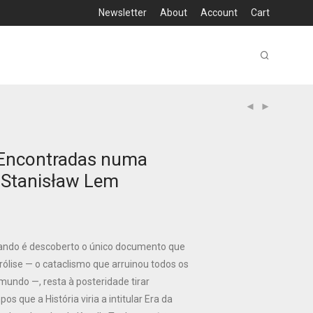
Newsletter
About
Account
Cart
Encontradas numa
 Stanisław Lem
uando é descoberto o único documento que
yrólise — o cataclismo que arruinou todos os
 mundo —, resta à posteridade tirar
os que a História viria a intitular Era da