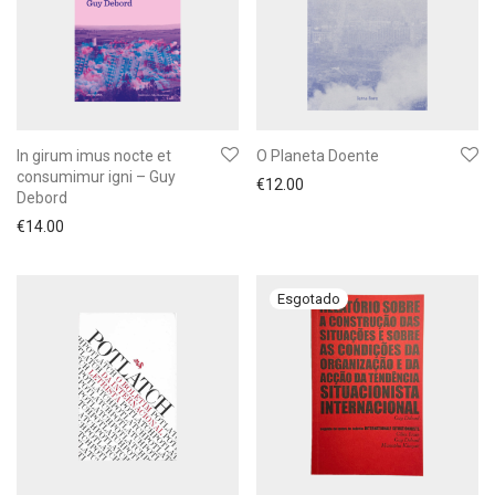
In girum imus nocte et
O Planeta Doente
consumimur igni – Guy
€
12.00
Debord
€
14.00