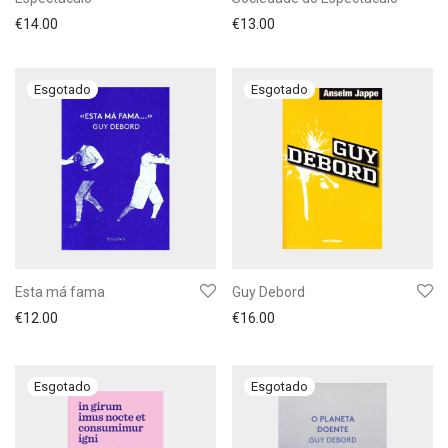
€
14.00
€
13.00
Esta má fama
Guy Debord
€
12.00
€
16.00