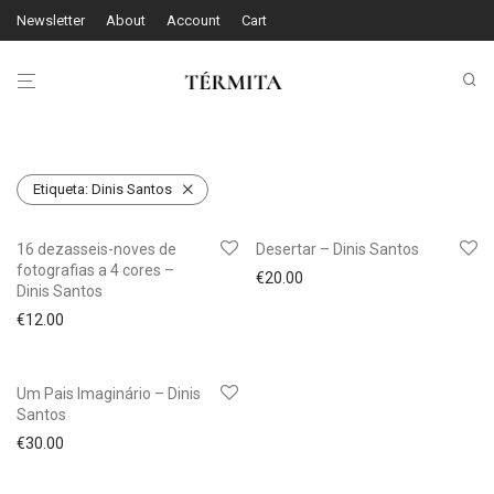
Newsletter
About
Account
Cart
Etiqueta:
Dinis Santos
16 dezasseis-noves de
Desertar – Dinis Santos
fotografias a 4 cores –
€
20.00
Dinis Santos
€
12.00
Um Pais Imaginário – Dinis
Santos
€
30.00