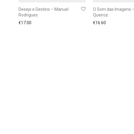
Desejo e Destino – Manuel
O Som das Imagens –
Rodrigues
Queiroz
€
17.00
€
16.60