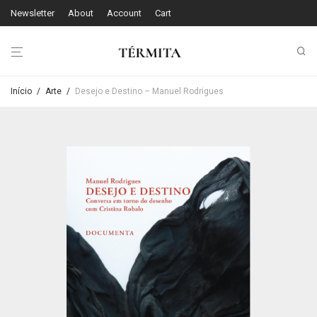
Newsletter
About
Account
Cart
Início
/
Arte
/
Desejo e Destino – Manuel Rodrigues