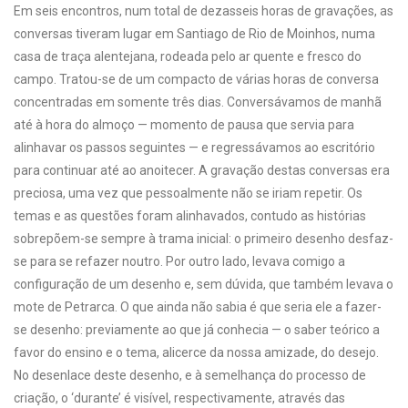
Em seis encontros, num total de dezasseis horas de gravações, as
conversas tiveram lugar em Santiago de Rio de Moinhos, numa
casa de traça alentejana, rodeada pelo ar quente e fresco do
campo. Tratou-se de um compacto de várias horas de conversa
concentradas em somente três dias. Conversávamos de manhã
até à hora do almoço — momento de pausa que servia para
alinhavar os passos seguintes — e regressávamos ao escritório
para continuar até ao anoitecer. A gravação destas conversas era
preciosa, uma vez que pessoalmente não se iriam repetir. Os
temas e as questões foram alinhavados, contudo as histórias
sobrepõem-se sempre à trama inicial: o primeiro desenho desfaz-
se para se refazer noutro. Por outro lado, levava comigo a
configuração de um desenho e, sem dúvida, que também levava o
mote de Petrarca. O que ainda não sabia é que seria ele a fazer-
se desenho: previamente ao que já conhecia — o saber teórico a
favor do ensino e o tema, alicerce da nossa amizade, do desejo.
No desenlace deste desenho, e à semelhança do processo de
criação, o ‘durante’ é visível, respectivamente, através das