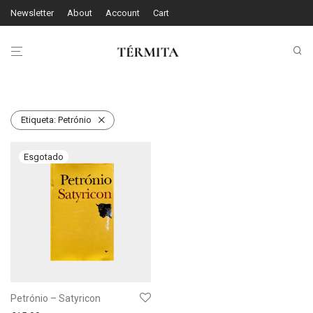
Newsletter
About
Account
Cart
Etiqueta:
Petrónio
Petrónio – Satyricon