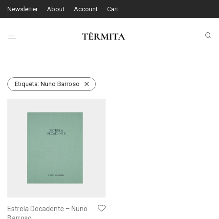
Newsletter
About
Account
Cart
Etiqueta:
Nuno Barroso
Estrela Decadente – Nuno
Barroso