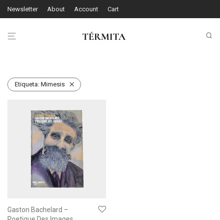
Newsletter
About
Account
Cart
Etiqueta:
Mimesis
Gaston Bachelard –
Poetique Des Images,