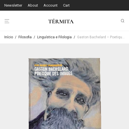
Newsletter
About
Account
Cart
Início
/
Filosofia
/
Linguística e Filologia
/
Gaston Bachelard – Poetique Des Images, Jean-Jacques Wunenburger