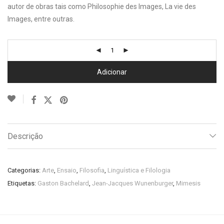
autor de obras tais como Philosophie des Images, La vie des
Images, entre outras.
Adicionar
Descrição
Categorias:
Arte
,
Ensaio
,
Filosofia
,
Linguística e Filologia
Etiquetas:
Gaston Bachelard
,
Jean-Jacques Wunenburger
,
Mimesis