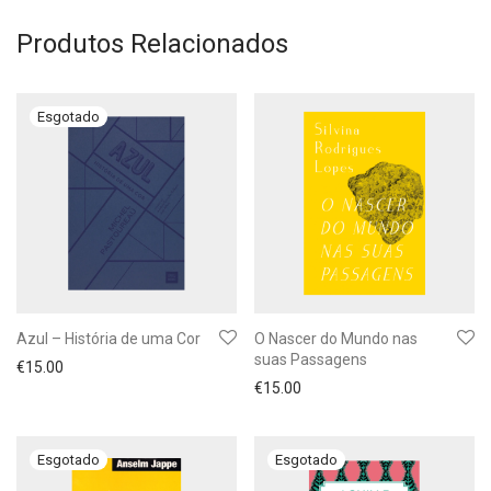
Produtos Relacionados
Azul – História de uma Cor
O Nascer do Mundo nas
suas Passagens
€
15.00
€
15.00