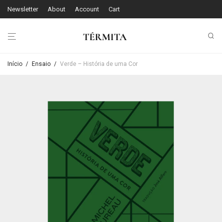
Newsletter
About
Account
Cart
Início
/
Ensaio
/
Verde – História de uma Cor