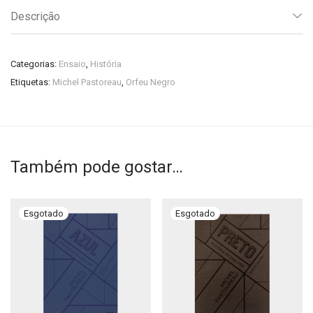
Descrição
Categorias:
Ensaio
,
História
Etiquetas:
Michel Pastoreau
,
Orfeu Negro
Também pode gostar…