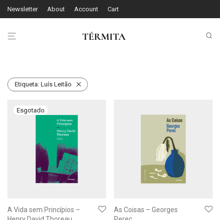
Newsletter
About
Account
Cart
Etiqueta:
Luís Leitão
A Vida sem Princípios –
As Coisas – Georges
Henry David Thoreau
Perec