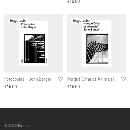
€
15.00
Fotocópias – John Berger
Porquê Olhar os Animais?
€
16.00
€
15.00
©
2026
Térmita