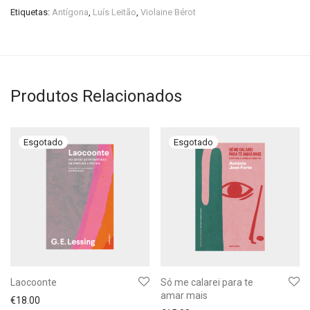
Etiquetas:
Antígona
,
Luís Leitão
,
Violaine Bérot
Produtos Relacionados
Laocoonte
Só me calarei para te
amar mais
€
18.00