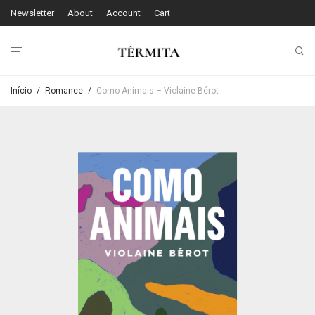
Newsletter
About
Account
Cart
Início
/
Romance
/
Como Animais – Violaine Bérot