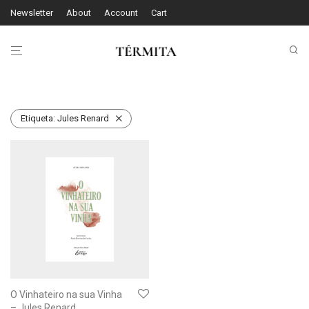
Newsletter
About
Account
Cart
Etiqueta:
Jules Renard
O Vinhateiro na sua Vinha
– Jules Renard