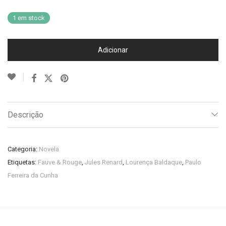
1 em stock
Adicionar
Descrição
Categoria:
Novela
Etiquetas:
Fauve & Rouge
,
Jules Renard
,
Lourença Baldaque
,
Paulo
Ferreira da Cunha