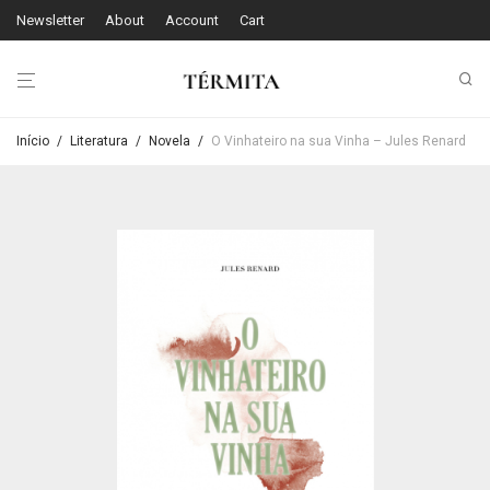
Newsletter
About
Account
Cart
Início
/
Literatura
/
Novela
/
O Vinhateiro na sua Vinha – Jules Renard