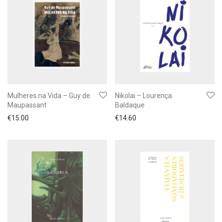
Mulheres na Vida – Guy de
Nikolai – Lourença
Maupassant
Baldaque
€
15.00
€
14.60