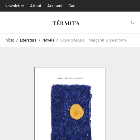
Newsletter
About
Account
Cart
Início
/
Literatura
/
Novela
/
Boa Noite Lua – Margaret Wise Brown