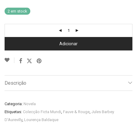
2 em stock
Adicionar
Descrição
Categoria:
Novela
Etiquetas:
Colecção Ficta Mundi
,
Fauve & Rouge
,
Jules Barbey
D'Aurevilly
,
Lourença Baldaque