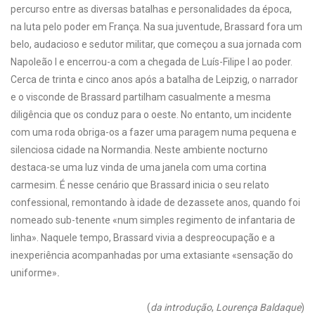
percurso entre as diversas batalhas e personalidades da época,
na luta pelo poder em França. Na sua juventude, Brassard fora um
belo, audacioso e sedutor militar, que começou a sua jornada com
Napoleão I e encerrou-a com a chegada de Luís-Filipe I ao poder.
Cerca de trinta e cinco anos após a batalha de Leipzig, o narrador
e o visconde de Brassard partilham casualmente a mesma
diligência que os conduz para o oeste. No entanto, um incidente
com uma roda obriga-os a fazer uma paragem numa pequena e
silenciosa cidade na Normandia. Neste ambiente nocturno
destaca-se uma luz vinda de uma janela com uma cortina
carmesim. É nesse cenário que Brassard inicia o seu relato
confessional, remontando à idade de dezassete anos, quando foi
nomeado sub-tenente «num simples regimento de infantaria de
linha». Naquele tempo, Brassard vivia a despreocupação e a
inexperiência acompanhadas por uma extasiante «sensação do
uniforme»
.
(
da introdução
,
Lourença Baldaque
)