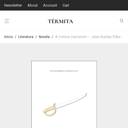
Newsletter
About
Account
Cart
Início
/
Literatura
/
Novela
/
A Cortina Carmesim – Jules Barbey D’Aurevilly