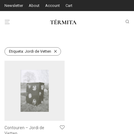
Newsletter
About
Account
Cart
Etiqueta:
Jordi de Vetten
Contouren – Jordi de
Vetten