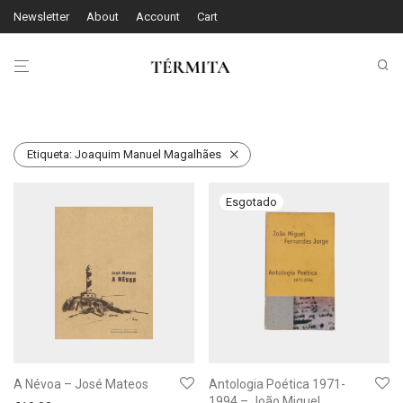
Newsletter
About
Account
Cart
Etiqueta:
Joaquim Manuel Magalhães
A Névoa – José Mateos
Antologia Poética 1971-
1994 – João Miguel