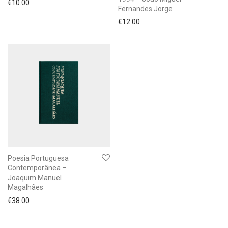
€
10.00
Fernandes Jorge
€
12.00
Poesia Portuguesa
Contemporânea –
Joaquim Manuel
Magalhães
€
38.00