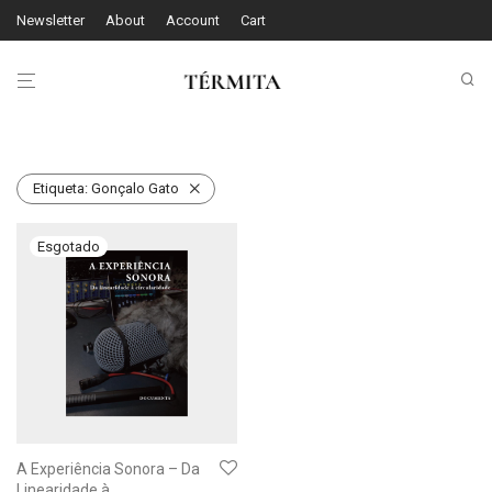
Newsletter
About
Account
Cart
Etiqueta:
Gonçalo Gato
A Experiência Sonora – Da
Linearidade à