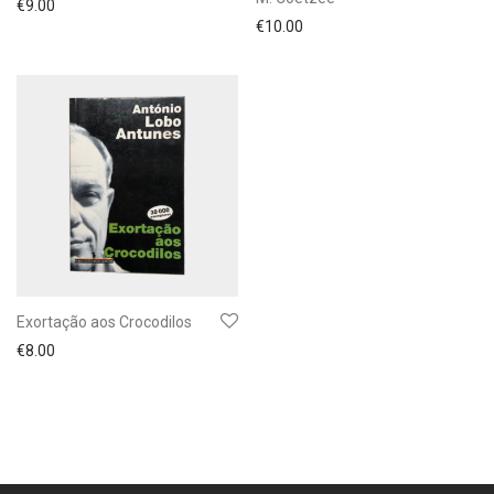
€
9.00
€
10.00
Exortação aos Crocodilos
€
8.00