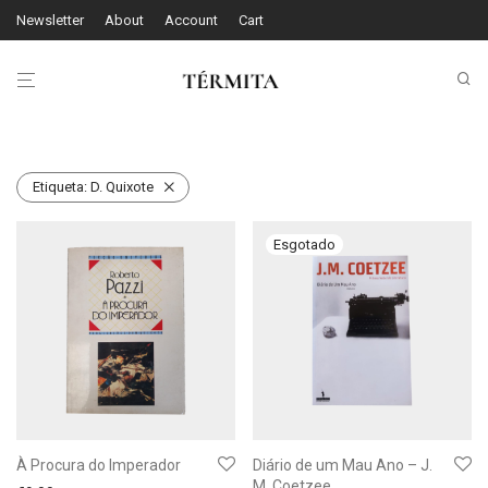
Newsletter
About
Account
Cart
Etiqueta:
D. Quixote
À Procura do Imperador
Diário de um Mau Ano – J.
M. Coetzee