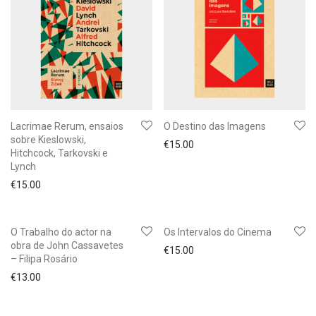
Lacrimae Rerum, ensaios
O Destino das Imagens
sobre Kieslowski,
€
15.00
Hitchcock, Tarkovski e
Lynch
€
15.00
O Trabalho do actor na
Os Intervalos do Cinema
obra de John Cassavetes
€
15.00
– Filipa Rosário
€
13.00