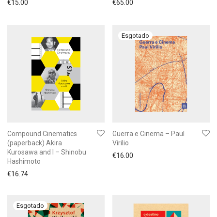
€
15.00
€
65.00
Compound Cinematics
Guerra e Cinema – Paul
(paperback) Akira
Virilio
Kurosawa and I – Shinobu
€
16.00
Hashimoto
€
16.74