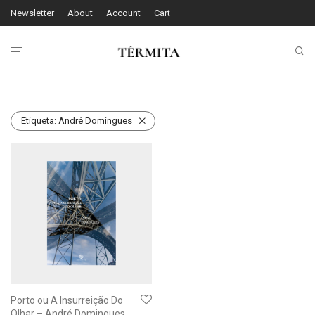
Newsletter
About
Account
Cart
Etiqueta:
André Domingues
Porto ou A Insurreição Do
Olhar – André Domingues