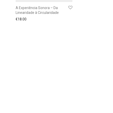
A Experiência Sonora – Da
Linearidade à Circularidade
€
18.00