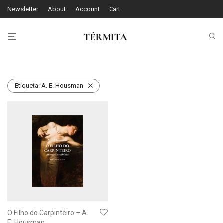
Newsletter
About
Account
Cart
Etiqueta:
A. E. Housman
O Filho do Carpinteiro – A.
E. Housman