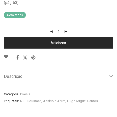
(pág. 53)
4 em stock
Adicionar
Descrição
Categoria:
Poesia
Etiquetas:
A. E. Housman
,
Assírio e Alvim
,
Hugo Miguel Santos