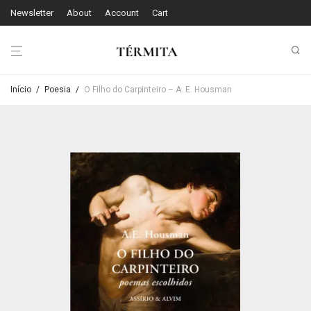
Newsletter
About
Account
Cart
Início
/
Poesia
/
O Filho do Carpinteiro – A. E. Housman